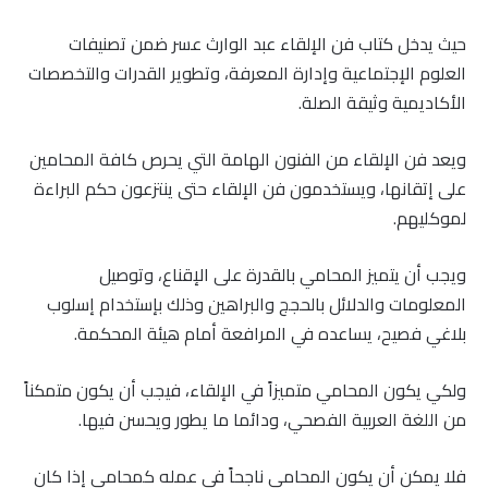
حيث يدخل كتاب فن الإلقاء عبد الوارث عسر ضمن تصنيفات
العلوم الإجتماعية وإدارة المعرفة، وتطوير القدرات والتخصصات
الأكاديمية وثيقة الصلة.
و
يعد فن الإلقاء من الفنون الهامة التي يحرص كافة المحامين
على إتقانها، ويستخدمون فن الإلقاء حتى ينتزعون حكم البراءة
لموكليهم.
ويجب أن يتميز المحامي بالقدرة على الإقناع، وتوصيل
المعلومات والدلائل بالحجج والبراهين وذلك بإستخدام إسلوب
بلاغي فصيح، يساعده في المرافعة أمام هيئة المحكمة
.
ولكي يكون المحامي متميزاً في الإلقاء، فيجب أن يكون متمكناً
من اللغة العربية الفصحي، ودائما ما يطور ويحسن فيها.
فلا يمكن أن يكون المحامي ناجحاً في عمله كمحامي إذا كان