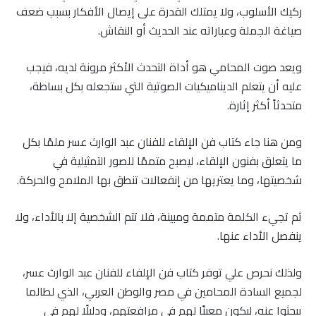
ركيك الأسلوب، ولا يمتلك القدرة على إيصال الأفكار بسبب ضعف
صياغة الجملة وعباراته عند الحديث أو النقاش
.
ويعد صوت المحامي هو أداة التحدث الأكثر مرونة لديه، فيجب
عليه أن يتعلم الديناميكيات الصوتية التي ستجعله بكل بساطة،
متحدثاً أكثر إثارة.
ومن هنا جاء كتاب فن الإلقاء للفنان عبد الوارث عسر ملمًا بكل
ما يتعلق بفنون الإلقاء، ليصبح متممًا للصور التمثيلية في
شخصيتها، وما يعتريها من إنفعالات تنطق بها الملامح والحركة.
ثم تجيء الكلمة متممة ومبينة، فلا تتم الشخصية إلا بالأداء، ولا
ينفصل الأداء عنها
.
ولذلك نحرص علي توفر كتاب فن الإلفاء للفنان عبد الوارث عسر،
لجميع السادة المحامين في مصر والوطن العربي، الذي لطالما
يبحثوا عنه، ليكون معينًا لهم في مرافعتهم، ودليلًا لهم في