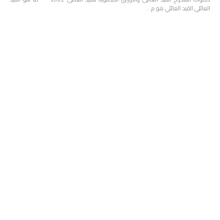
العائلي القيد العائلي هو م…